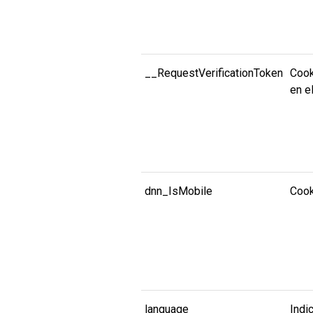
__RequestVerificationToken
Cook
en el
dnn_IsMobile
Cook
language
Indi